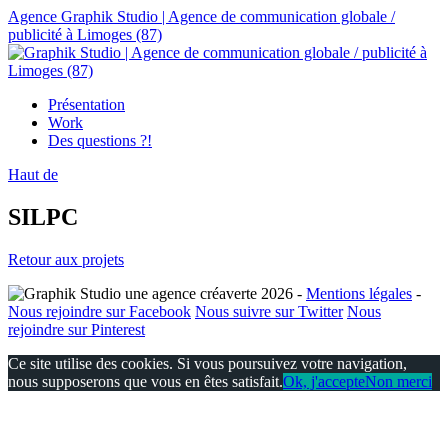
Agence Graphik Studio | Agence de communication globale /
publicité à Limoges (87)
Présentation
Work
Des questions ?!
Haut de
SILPC
Retour aux projets
2026
-
Mentions légales
-
Nous rejoindre sur Facebook
Nous suivre sur Twitter
Nous
rejoindre sur Pinterest
Ce site utilise des cookies. Si vous poursuivez votre navigation,
nous supposerons que vous en êtes satisfait.
Ok, j'accepte
Non merci